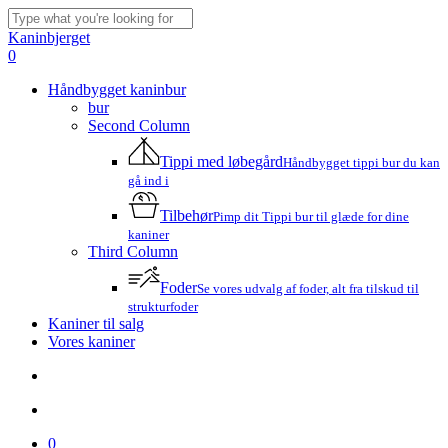
Skip
to
Close
Kaninbjerget
main
Search
search
account
0
content
Menu
Håndbygget kaninbur
bur
Second Column
Tippi med løbegård
Håndbygget tippi bur du kan
gå ind i
Tilbehør
Pimp dit Tippi bur til glæde for dine
kaniner
Third Column
Foder
Se vores udvalg af foder, alt fra tilskud til
strukturfoder
Kaniner til salg
Vores kaniner
search
account
0